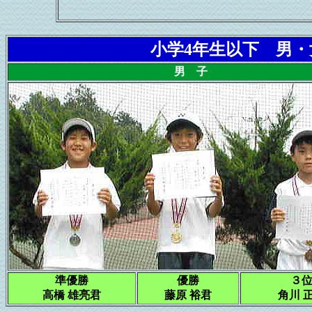
小学4年生以下 男
男 子
準優勝
優勝
３
高橋 雄亮君
藤原 裕君
角川 