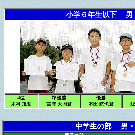
小学６年生以下 男
4位
準優勝
優勝
木村 旭君
吉澤 大地君
本田 航也君
浅
中学生の部 男