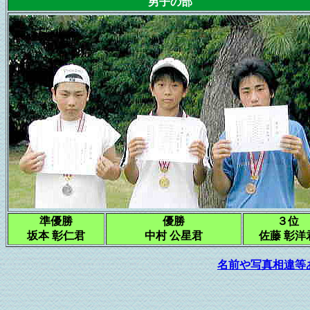
男子の部
準優勝
優勝
３位
坂本 彰仁君
中村 公星君
佐藤 彰洋
名前や写真相違等